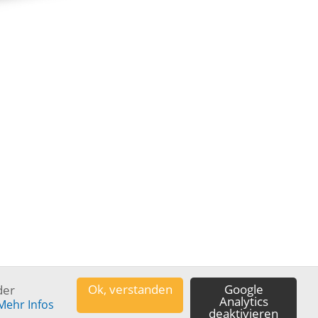
Ok, verstanden
Google
der
Tel.:
+49 (0) 68 61 · 93 51-0
Analytics
Mehr Infos
deaktivieren